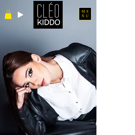
ME
NU