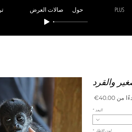
PLUS
حول
صالات العرض
تر
غير والقرد
سعر
ءًا من
40.00€
البيع
البعد
*
لون الاطار
*