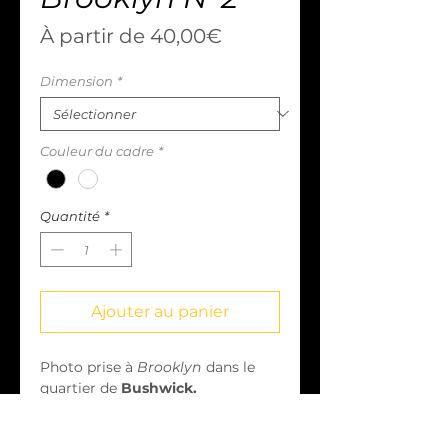
Prix
À partir de
40,00€
promotionnel
Dimension
*
Couleur du cadre
*
Quantité
*
Ajouter au panier
Photo prise à
Brooklyn
dans le
quartier de
Bushwick.
Papier FineArt