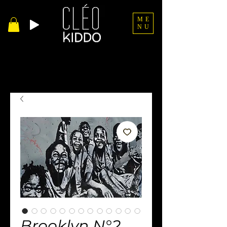
ME
NU
Brooklyn N°2