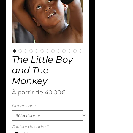
The Little Boy
and The
Monkey
Prix
À partir de
40,00€
promotionnel
Dimension
*
Couleur du cadre
*