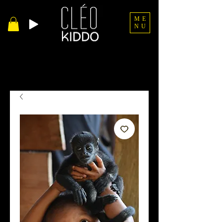
ME
NU