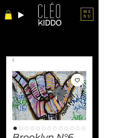
ME
NU
Brooklyn N°6