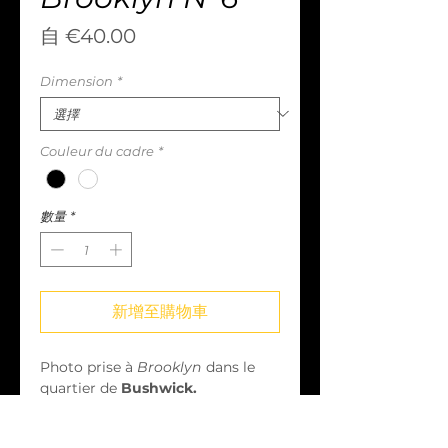
促
自
€40.00
銷
Dimension
*
價
格
Couleur du cadre
*
數量
*
新增至購物車
Photo prise à
Brooklyn
dans le
quartier de
Bushwick.
Papier FineArt