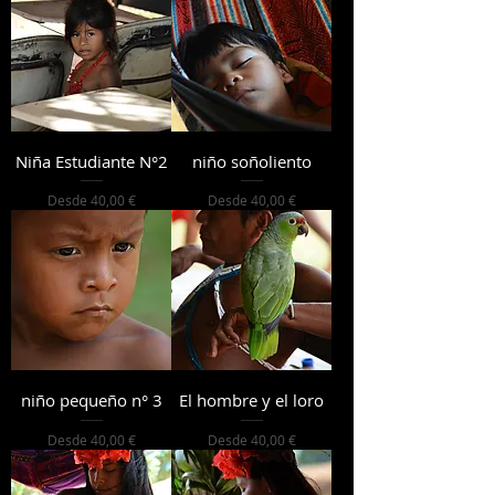
Niña Estudiante N°2
niño soñoliento
Precio de oferta
Precio de oferta
Desde
40,00 €
Desde
40,00 €
niño pequeño n° 3
El hombre y el loro
Precio de oferta
Precio de oferta
Desde
40,00 €
Desde
40,00 €