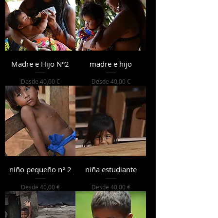
Madre e Hijo N°2
madre e hijo
Precio de oferta
Precio de oferta
Desde
40,00 €
Desde
40,00 €
niño pequeño n° 2
niña estudiante
Precio de oferta
Precio de oferta
Desde
40,00 €
Desde
40,00 €